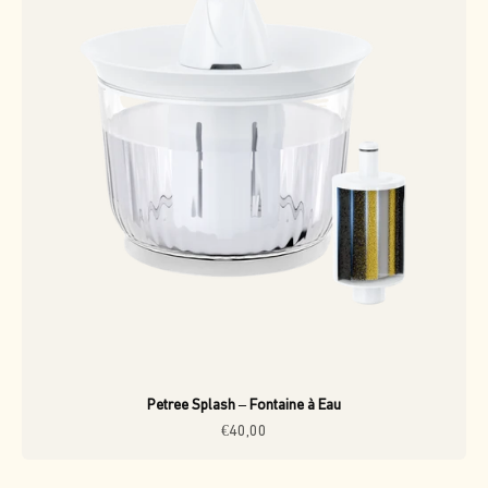
Petree Splash – Fontaine à Eau
Prix de vente
€40,00