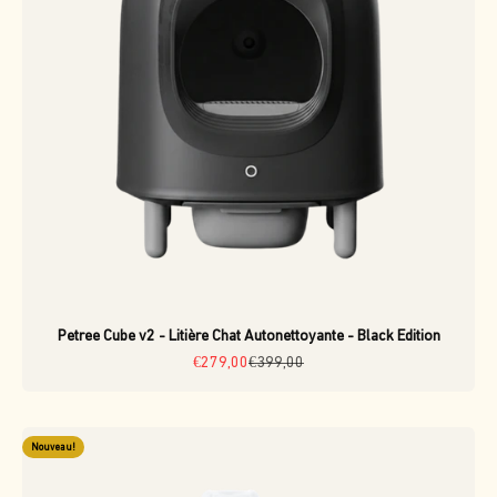
Petree Cube v2 - Litière Chat Autonettoyante - Black Edition
Prix de vente
Prix normal
€279,00
€399,00
Nouveau!