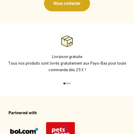
Nous contacter
Livraison gratuite
Tous nos produits sont livrés gratuitement aux Pays-Bas pour toute
commande dès 25 € !
Aller à l'élément 1
Aller à l'élément 2
Aller à l'élément 3
Aller à l'élément 4