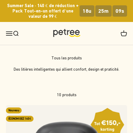
Passer au contenu
Summer Sale · 140 € de réduction +
18u
25m
09s
Pack Tout-en-un offert d’une
valeur de 99 €
Petree Europe
Menu
Recherche
Panier
Des litières intelligentes qui allient confort, design et praticité.
10 produits
Nouveau
ÉCONOMISEZ 140 €