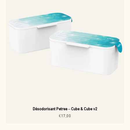
Désodorisant Petree – Cube & Cube v2
Prix de vente
€17,00