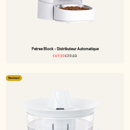
Petree Block - Distributeur Automatique
Prix de vente
Prix normal
€69,00
€79,00
Nouveau!