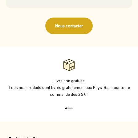
Nous contacter
Livraison gratuite
Tous nos produits sont livrés gratuitement aux Pays-Bas pour toute
commande dès 25 € !
Aller à l'élément 1
Aller à l'élément 2
Aller à l'élément 3
Aller à l'élément 4