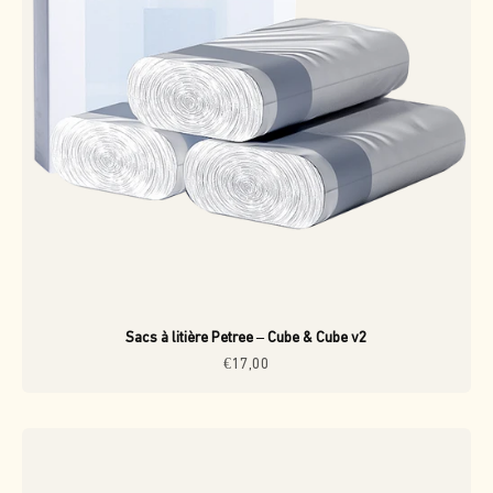
Sacs à litière Petree – Cube & Cube v2
Prix de vente
€17,00