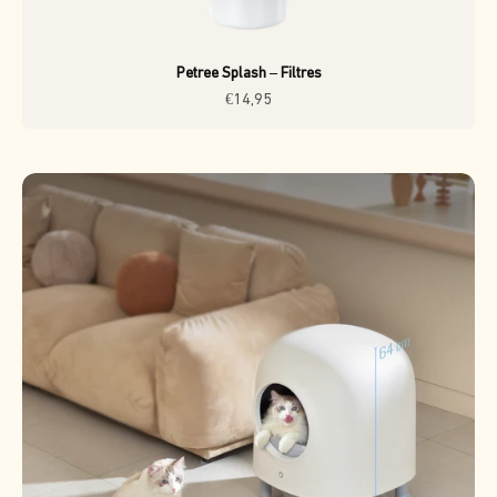
Petree Splash – Filtres
Prix de vente
€14,95