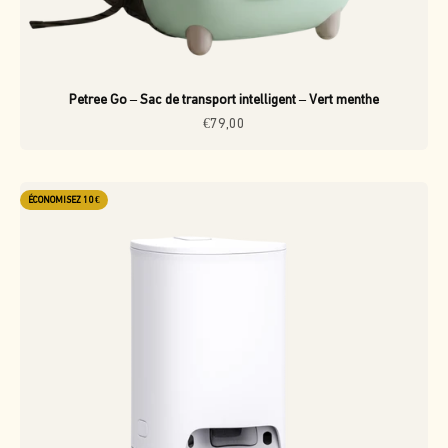
Petree Go – Sac de transport intelligent – Vert menthe
Prix de vente
€79,00
ÉCONOMISEZ 10 €