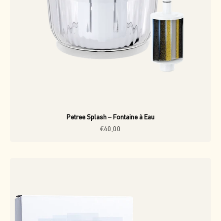
Petree Splash – Fontaine à Eau
Prix de vente
€40,00