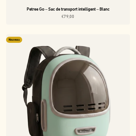
Petree Go – Sac de transport intelligent – Blanc
Prix de vente
€79,00
Nouveau