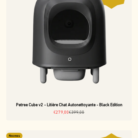
Petree Cube v2 - Litière Chat Autonettoyante - Black Edition
Prix de vente
Prix normal
€279,00
€399,00
Nouveau