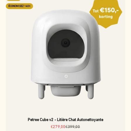
ÉCONOMISEZ 140 €
Petree Cube v2 - Litière Chat Autonettoyante
Prix de vente
Prix normal
€279,00
€399,00