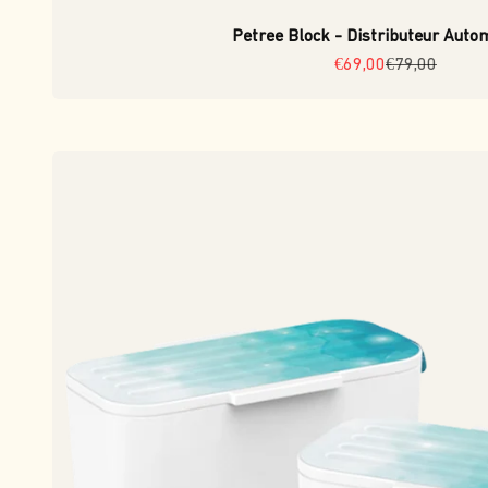
Petree Block - Distributeur Auto
Prix de vente
Prix normal
€69,00
€79,00