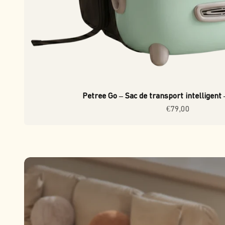
Petree Go – Sac de transport intelligent
Prix de vente
€79,00