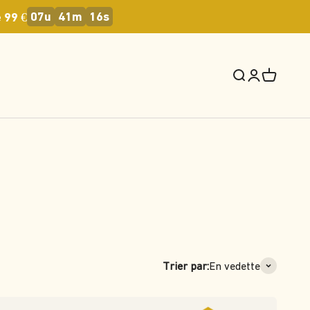
07u
41m
15s
 99 €
Recherche
Connexion
Panier
Trier par:
En vedette