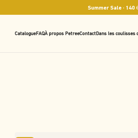
Passer au contenu
Summer Sale · 140 €
Catalogue
FAQ
À propos Petree
Contact
Dans les coulisses 