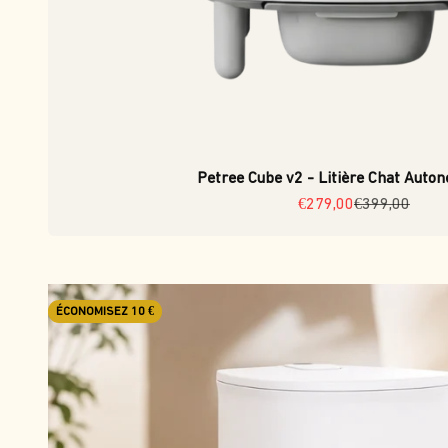
Petree Cube v2 - Litière Chat Auton
Prix de vente
Prix normal
€279,00
€399,00
ÉCONOMISEZ 10 €