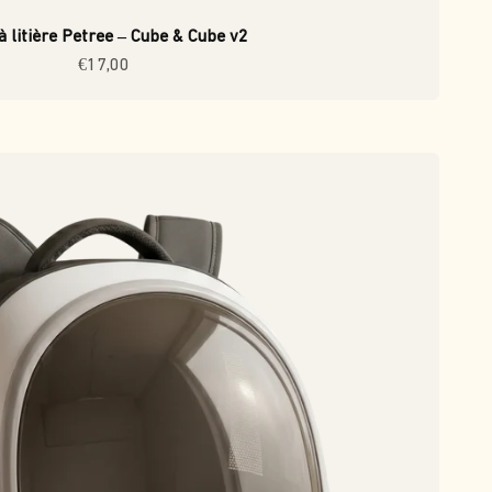
à litière Petree – Cube & Cube v2
Prix de vente
€17,00