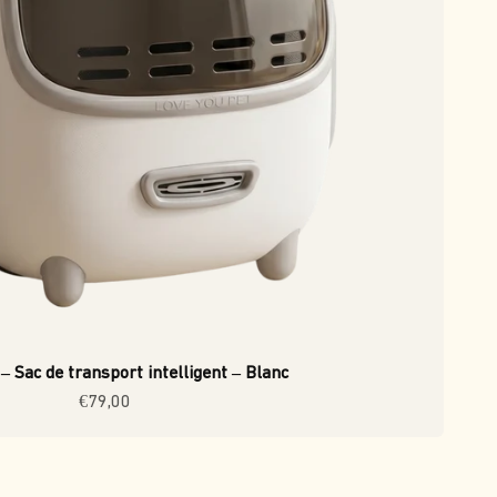
– Sac de transport intelligent – Blanc
Prix de vente
€79,00