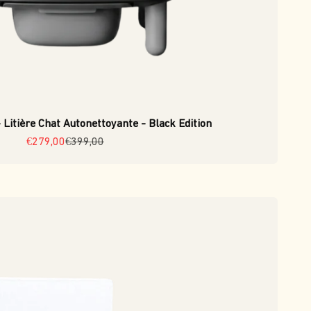
 Litière Chat Autonettoyante - Black Edition
Prix de vente
Prix normal
€279,00
€399,00