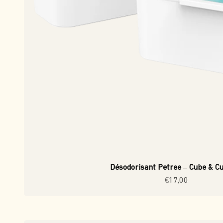
Désodorisant Petree – Cube & C
Prix de vente
€17,00