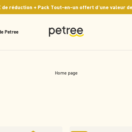
 de réduction + Pack Tout-en-un offert d’une valeur de
Petree Europe
de Petree