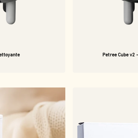
ettoyante
Petree Cube v2 -