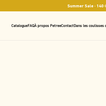
Passer au contenu
Summer Sale · 140 €
Catalogue
FAQ
À propos Petree
Contact
Dans les coulisses 