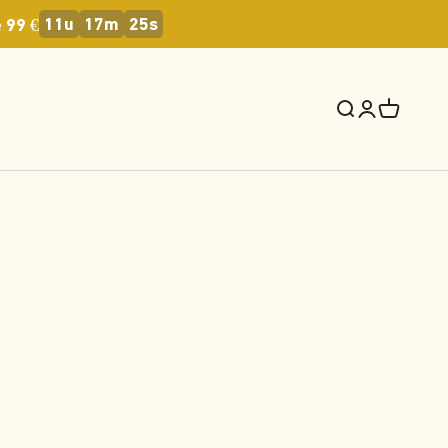
11u
17m
24s
 99 €
Recherche
Connexion
Panier