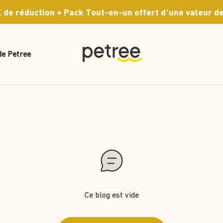
 de réduction + Pack Tout-en-un offert d’une valeur de
Petree Europe
de Petree
Ce blog est vide